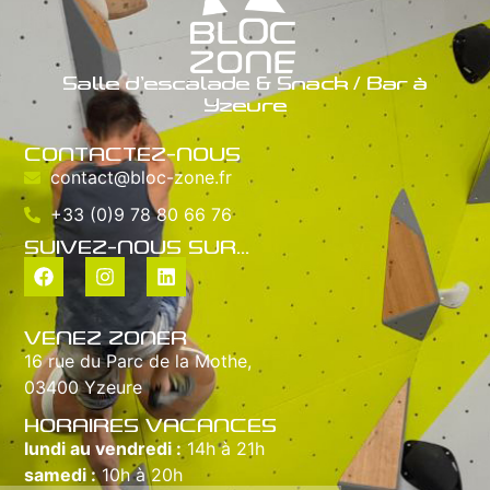
Salle d’escalade & Snack / Bar à
Yzeure
CONTACTEZ-NOUS
contact@bloc-zone.fr
+33 (0)9 78 80 66 76
SUIVEZ-NOUS SUR...
VENEZ ZONER
16 rue du Parc de la Mothe,
03400 Yzeure
HORAIRES VACANCES
lundi au vendredi :
14h à 21h
samedi :
10h à 20h