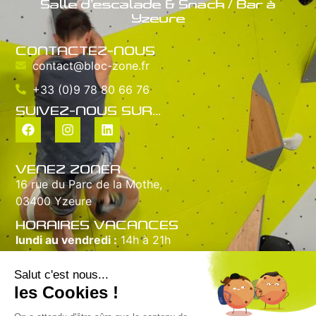
Salle d’escalade & Snack / Bar à
Yzeure
CONTACTEZ-NOUS
contact@bloc-zone.fr
+33 (0)9 78 80 66 76
SUIVEZ-NOUS SUR...
VENEZ ZONER
16 rue du Parc de la Mothe,
03400 Yzeure
HORAIRES VACANCES
lundi au vendredi :
14h à 21h
samedi :
10h à 20h
dimanche :
10h à 18h
INFORMATIONS