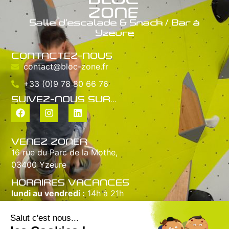
Salle d’escalade & Snack / Bar à
Yzeure
CONTACTEZ-NOUS
contact@bloc-zone.fr
+33 (0)9 78 80 66 76
SUIVEZ-NOUS SUR...
VENEZ ZONER
16 rue du Parc de la Mothe,
03400 Yzeure
HORAIRES VACANCES
lundi au vendredi :
14h à 21h
samedi :
10h à 20h
dimanche :
10h à 18h