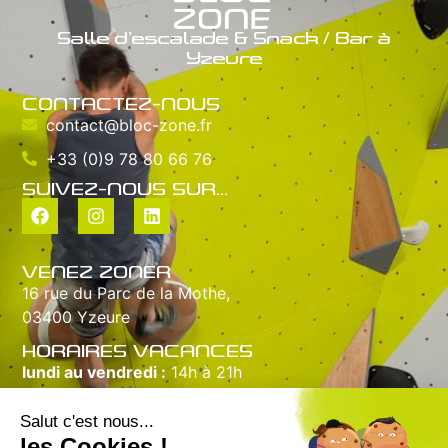
Salle d’escalade & Snack / Bar à
Yzeure
CONTACTEZ-NOUS
contact@bloc-zone.fr
+33 (0)9 78 80 66 76
SUIVEZ-NOUS SUR...
VENEZ ZONER
16 rue du Parc de la Mothe,
03400 Yzeure
HORAIRES VACANCES
lundi au vendredi :
14h à 21h
samedi :
10h à 20h
dimanche :
10h à 18h