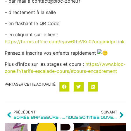
–
par mail à contact@bloc-zone.fr
– directement à la salle
– en flashant le QR Code
– en cliquant sur le lien :
https://forms.office.com/e/aw6fteVKn0?origin=lprLink
Pensez à inscrire vos enfants rapidement
Plus d’infos sur les stages et cours :
https://www.bloc-
zone.fr/tarifs-escalade-cours/#cours-encadrement
PARTAGER CETTE ACTUALITÉ
PRÉCÉDENT
SUIVANT
SOIRÉE BRASSEURS : VENDREDI 29 NOVEMBRE
NOUS SOMMES OUVERTS PENDANT LES VACANCES DE NOËL, VENEZ GRIMPER !