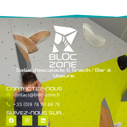
Salle d’escalade & Snack / Bar à
Yzeure
CONTACTEZ-NOUS
contact@bloc-zone.fr
+33 (0)9 78 80 66 76
SUIVEZ-NOUS SUR...