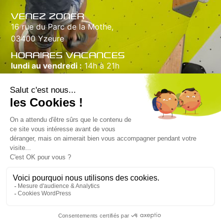
VENEZ ZONER
16 rue du Parc de la Mothe,
03400 Yzeure
HORAIRES VACANCES
lundi au vendredi :
14h à 21h
samedi :
10h à 20h
dimanche :
10h à 18h
INFORMATIONS
Salle d'escalade
Tarifs & Abonnements
Cours / Encadrements
Snack / Bar : Croc'Zone
Groupes / Anniversaires
Accès & contact